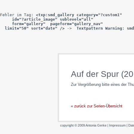
Fehler im Tag: 
<txp:smd_gallery category="?custom1"

     id="?article_image" sublevel="all"

     form="gallery"  pageform="gallery_nav"

  limit="50" sort="date" />
 -> 
 Textpattern Warning: smd
Auf der Spur (20
Zur Vergrößerung bitte eines der Th
« zurück zur Serien-Übersicht
copyright © 2009 Antonia Gerke |
Impressum
|
Dat